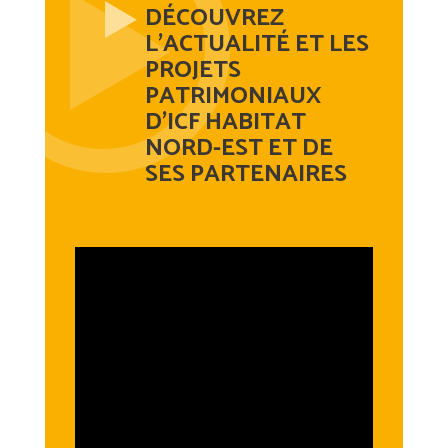
DÉCOUVREZ
L’ACTUALITÉ ET LES
PROJETS
PATRIMONIAUX
D’ICF HABITAT
NORD-EST ET DE
SES PARTENAIRES