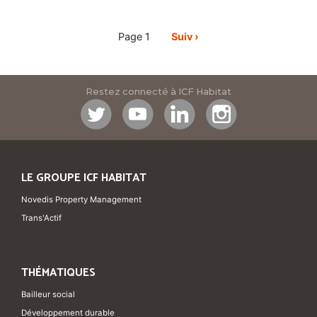
Pagination
Page 1
Page
Suiv ›
suivante
Restez connecté à ICF Habitat
LE GROUPE ICF HABITAT
Novedis Property Management
Trans'Actif
THÉMATIQUES
Bailleur social
Développement durable