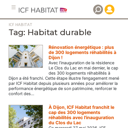
ICF HABITAT
Aller
Habitat durable
au
contenu
principal
Rénovation énergétique : plus
de 300 logements réhabilités à
Dijon !
Avec l’inauguration de la résidence
Le Clos du Lac en mai dernier, le cap
des 300 logements réhabilités à
Dijon a été franchi. Cette étape illustre l’engagement mené
par ICF Habitat depuis plusieurs années pour améliorer la
performance énergétique de son patrimoine, renforcer le
confort des…
À Dijon, ICF Habitat franchit le
cap des 300 logements
réhabilités avec l'inauguration
du Clos du Lac
Ce mercredi 27 mai 2026, ICF