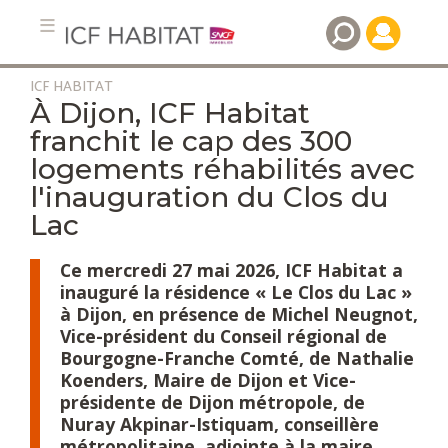
ICF HABITAT
Aller
À Dijon, ICF Habitat
au
franchit le cap des 300
contenu
logements réhabilités avec
principal
l'inauguration du Clos du
Lac
Ce mercredi 27 mai 2026, ICF Habitat a
inauguré la résidence « Le Clos du Lac »
à Dijon, en présence de Michel Neugnot,
Vice-président du Conseil régional de
Bourgogne-Franche Comté, de Nathalie
Koenders, Maire de Dijon et Vice-
présidente de Dijon métropole, de
Nuray Akpinar-Istiquam, conseillère
métropolitaine, adjointe à la maire