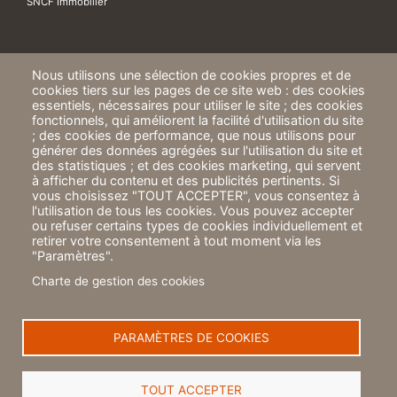
SNCF Immobilier
Nous utilisons une sélection de cookies propres et de
cookies tiers sur les pages de ce site web : des cookies
essentiels, nécessaires pour utiliser le site ; des cookies
fonctionnels, qui améliorent la facilité d'utilisation du site
; des cookies de performance, que nous utilisons pour
ICF Habitat
générer des données agrégées sur l'utilisation du site et
24 rue de Paradis
des statistiques ; et des cookies marketing, qui servent
75010 PARIS
à afficher du contenu et des publicités pertinents. Si
vous choisissez "TOUT ACCEPTER", vous consentez à
A propos
l'utilisation de tous les cookies. Vous pouvez accepter
ou refuser certains types de cookies individuellement et
Mentions légales
retirer votre consentement à tout moment via les
"Paramètres".
Politique de protection des données
Charte de gestion des cookies
Éthique et corruption
Charte de gestion des cookies
PARAMÈTRES DE COOKIES
TOUT ACCEPTER