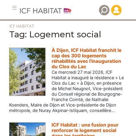
ICF HABITAT
Aller
Logement social
au
contenu
principal
À Dijon, ICF Habitat franchit le
cap des 300 logements
réhabilités avec l'inauguration
du Clos du Lac
Ce mercredi 27 mai 2026, ICF
Habitat a inauguré la résidence « Le
Clos du Lac » à Dijon, en présence
de Michel Neugnot, Vice-président
du Conseil régional de Bourgogne-
Franche Comté, de Nathalie
Koenders, Maire de Dijon et Vice-présidente de Dijon
métropole, de Nuray Akpinar-Istiquam, conseillère…
ICF Habitat : une fusion pour
renforcer le logement social
dans les territoires