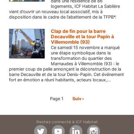
dans une résidence de 86
logements, ICF Habitat La Sablière
vient d’ouvrir un nouveau local associatif, mis à
disposition dans le cadre de l’abattement de la TFPB*.
Clap de fin pour la barre
Decauville et la tour Papin à
Villemomble (93)
Ce samedi 15 novembre a marqué
une étape symbolique dans la
transformation du quartier des
Marnaudes à Villemomble (93) : le
premier coup de pelle annonçant la déconstruction de la
barre Decauville et de la tour Denis-Papin. Cet événement
fort en émotion a réuni habitants, acteurs locaux,…
Pagination
Page 1
Page
Suiv ›
suivante
Restez connecté à ICF Habitat