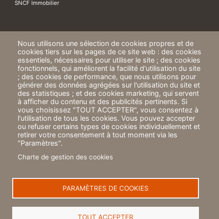
SNCF Immobilier
Nous utilisons une sélection de cookies propres et de
cookies tiers sur les pages de ce site web : des cookies
essentiels, nécessaires pour utiliser le site ; des cookies
fonctionnels, qui améliorent la facilité d'utilisation du site
; des cookies de performance, que nous utilisons pour
ICF Habitat
générer des données agrégées sur l'utilisation du site et
24 rue de Paradis
des statistiques ; et des cookies marketing, qui servent
75010 PARIS
à afficher du contenu et des publicités pertinents. Si
vous choisissez "TOUT ACCEPTER", vous consentez à
A propos
l'utilisation de tous les cookies. Vous pouvez accepter
ou refuser certains types de cookies individuellement et
Mentions légales
retirer votre consentement à tout moment via les
"Paramètres".
Politique de protection des données
Charte de gestion des cookies
Éthique et corruption
Charte de gestion des cookies
PARAMÈTRES DE COOKIES
TOUT ACCEPTER