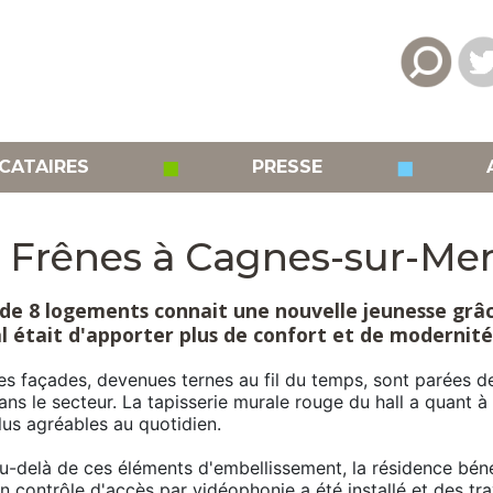
◼
◼
CATAIRES
PRESSE
 Frênes à Cagnes-sur-Mer
 de 8 logements connait une nouvelle jeunesse grâ
al était d'apporter plus de confort et de modernité
es façades, devenues ternes au fil du temps, sont parées 
ans le secteur. La tapisserie murale rouge du hall a quant à 
lus agréables au quotidien.
u-delà de ces éléments d'embellissement, la résidence bénéf
n contrôle d'accès par vidéophonie a été installé et des trav