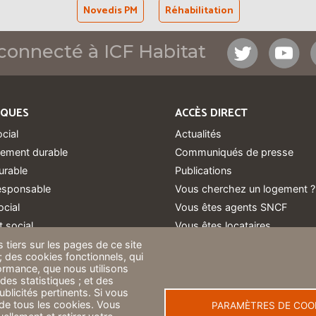
Novedis PM
Réhabilitation
connecté à ICF Habitat
IQUES
ACCÈS DIRECT
ocial
Actualités
ement durable
Communiqués de presse
urable
Publications
responsable
Vous cherchez un logement ?
ocial
Vous êtes agents SNCF
 social
Vous êtes locataires
 à loyer libre
 tiers sur les pages de ce site
 ; des cookies fonctionnels, qui
 sociale
rformance, que nous utilisons
obilier
des statistiques ; et des
blicités pertinents. Si vous
de tous les cookies. Vous
PARAMÈTRES DE COO