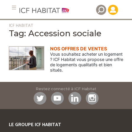
ICF HABITAT
Aller
Accession sociale
au
contenu
principal
NOS OFFRES DE VENTES
Vous souhaitez acheter un logement
? ICF Habitat vous propose une offre
de logements qualitatifs et bien
situés.
Restez connecté à ICF Habitat
LE GROUPE ICF HABITAT