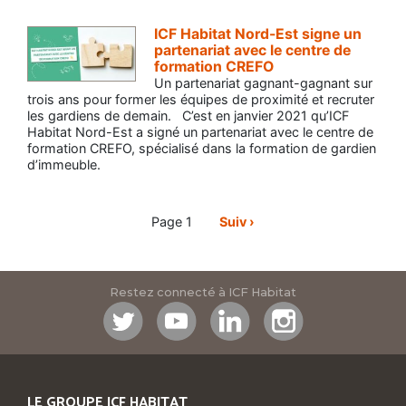
ICF Habitat Nord-Est signe un
partenariat avec le centre de
formation CREFO
Un partenariat gagnant-gagnant sur
trois ans pour former les équipes de proximité et recruter
les gardiens de demain. C’est en janvier 2021 qu’ICF
Habitat Nord-Est a signé un partenariat avec le centre de
formation CREFO, spécialisé dans la formation de gardien
d’immeuble.
Pagination
Page 1
Page
Suiv ›
suivante
Restez connecté à ICF Habitat
LE GROUPE ICF HABITAT