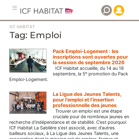
ICF HABITAT
Aller
Emploi
au
contenu
principal
Pack Emploi-Logement : les
inscriptions sont ouvertes pour
la session de septembre 2026
ICF Habitat accueille, du 14 au 18
septembre, la 5ᵉ promotion du Pack
Emploi-Logement.
La Ligue des Jeunes Talents,
pour l’emploi et l’insertion
professionnelle des jeunes
Trouver un emploi est une étape
cruciale pour de nombreux jeunes en
recherche d’indépendance et de stabilité. C’est pourquoi
ICF Habitat La Sablière s’est associé, avec d’autres
bailleurs sociaux, à La Ligue des Jeunes Talents, une
association dont la mission est de repérer, former et…