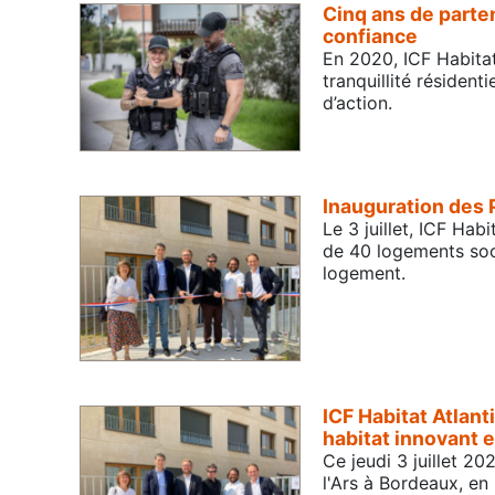
Cinq ans de parten
confiance
En 2020, ICF Habitat
tranquillité résident
d’action.
Inauguration des 
Le 3 juillet, ICF Ha
de 40 logements soci
logement.
ICF Habitat Atlan
habitat innovant e
Ce jeudi 3 juillet 2
l'Ars à Bordeaux, en