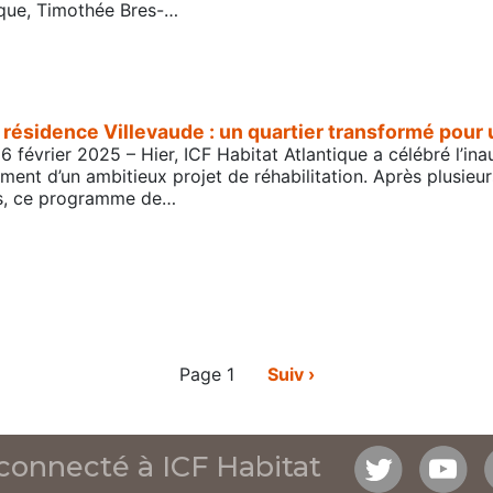
ique, Timothée Bres-…
 résidence Villevaude : un quartier transformé pour 
6 février 2025 – Hier, ICF Habitat Atlantique a célébré l’ina
ment d’un ambitieux projet de réhabilitation. Après plusieu
ros, ce programme de…
Page 1
Page
Suiv ›
suivante
connecté à ICF Habitat