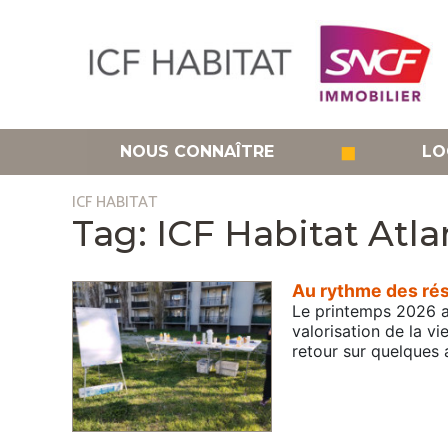
Aller
au
contenu
principal
◼
NOUS CONNAÎTRE
LO
ICF HABITAT
ICF Habitat Atl
Au rythme des rés
Le printemps 2026 a 
valorisation de la vi
retour sur quelques