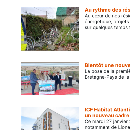
Au rythme des rés
Au cœur de nos résid
énergétique, projets
sur quelques temps 
Bientôt une nouve
La pose de la premiè
Bretagne-Pays de la 
ICF Habitat Atlant
un nouveau cadre 
Ce mardi 27 janvier 
notamment de Lionel M