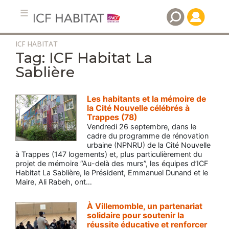
ICF HABITAT
Aller
ICF Habitat La
au
Sablière
contenu
principal
Les habitants et la mémoire de
la Cité Nouvelle célébrés à
Trappes (78)
Vendredi 26 septembre, dans le
cadre du programme de rénovation
urbaine (NPNRU) de la Cité Nouvelle
à Trappes (147 logements) et, plus particulièrement du
projet de mémoire “Au-delà des murs”, les équipes d’ICF
Habitat La Sablière, le Président, Emmanuel Dunand et le
Maire, Ali Rabeh, ont…
À Villemomble, un partenariat
solidaire pour soutenir la
réussite éducative et renforcer