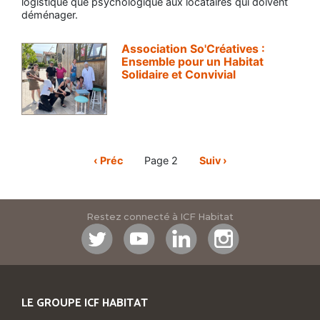
logistique que psychologique aux locataires qui doivent
déménager.
Association So'Créatives :
Ensemble pour un Habitat
Solidaire et Convivial
Pagination
Page
‹ Préc
Page 2
Page
Suiv ›
précédente
suivante
Restez connecté à ICF Habitat
LE GROUPE ICF HABITAT