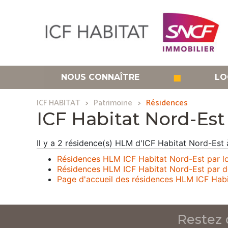
Aller
au
contenu
principal
◼
NOUS CONNAÎTRE
LO
ICF HABITAT
Patrimoine
Résidences
ICF Habitat Nord-Est
Il y a 2 résidence(s) HLM d'ICF Habitat Nord-Est
Résidences HLM ICF Habitat Nord-Est par lo
Résidences HLM ICF Habitat Nord-Est par 
Page d'accueil des résidences HLM ICF Hab
Restez 