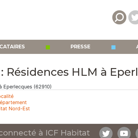
◼
◼
CATAIRES
PRESSE
 : Résidences HLM à Eper
 à Eperlecques (62910)
calité
département
itat Nord-Est
connecté à ICF Habitat