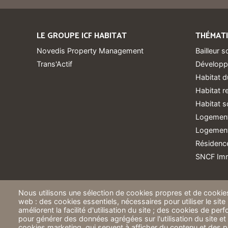
LE GROUPE ICF HABITAT
THÉMAT
Novedis Property Management
Bailleur s
Trans'Actif
Développ
Habitat d
Habitat 
Habitat s
Logement
Logements
Résidence
SNCF Imm
Nous utilisons une sélection de cookies propres et de cookies
web : des cookies essentiels, nécessaires pour utiliser le site
améliorent la facilité d'utilisation du site ; des cookies de pe
pour générer des données agrégées sur l'utilisation du site et 
cookies marketing, qui servent à afficher du contenu et des pu