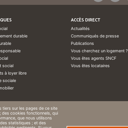
IQUES
ACCÈS DIRECT
ocial
Actualités
ement durable
Communiqués de presse
urable
Publications
responsable
Vous cherchez un logement ?
ocial
Vous êtes agents SNCF
 social
Vous êtes locataires
 à loyer libre
 sociale
obilier
 tiers sur les pages de ce site
 ; des cookies fonctionnels, qui
rformance, que nous utilisons
des statistiques ; et des
blicités pertinents. Si vous