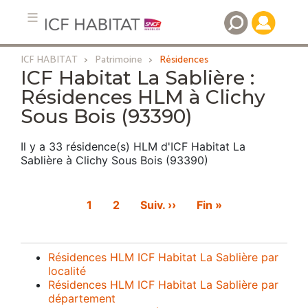
ICF HABITAT
Patrimoine
Résidences
Aller
ICF Habitat La Sablière :
au
Résidences HLM à Clichy
contenu
Sous Bois (93390)
principal
Il y a 33 résidence(s) HLM d'ICF Habitat La
Sablière à Clichy Sous Bois (93390)
Pagination
Page
1
Page
2
Page
Suiv. ››
Dernière
Fin »
courante
suivante
page
Résidences HLM ICF Habitat La Sablière par
localité
Résidences HLM ICF Habitat La Sablière par
département