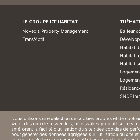
LE GROUPE ICF HABITAT
THÉMAT
Novedis Property Management
Bailleur s
Trans'Actif
Développ
Habitat d
Habitat 
Habitat s
Logement
Logements
Résidence
SNCF Imm
Nous utilisons une sélection de cookies propres et de cookies
web : des cookies essentiels, nécessaires pour utiliser le site
améliorent la facilité d'utilisation du site ; des cookies de pe
pour générer des données agrégées sur l'utilisation du site et 
cookies marketing, qui servent à afficher du contenu et des pu