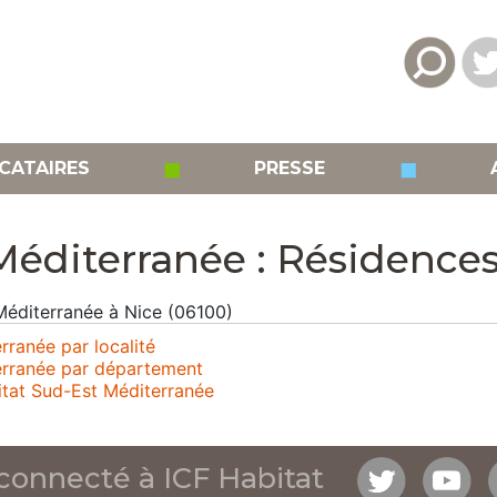
◼
◼
CATAIRES
PRESSE
Méditerranée : Résidence
 Méditerranée à Nice (06100)
ranée par localité
erranée par département
itat Sud-Est Méditerranée
connecté à ICF Habitat