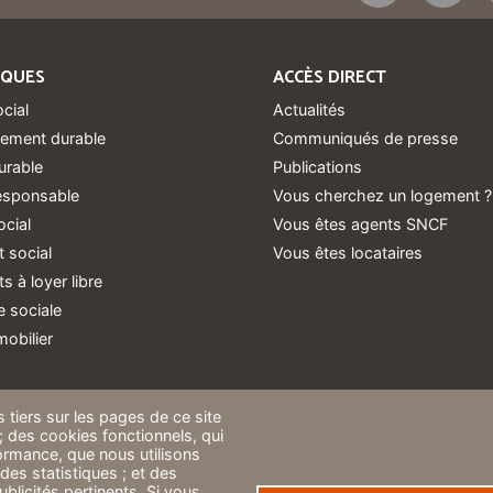
IQUES
ACCÈS DIRECT
ocial
Actualités
ement durable
Communiqués de presse
urable
Publications
responsable
Vous cherchez un logement ?
ocial
Vous êtes agents SNCF
 social
Vous êtes locataires
 à loyer libre
 sociale
obilier
 tiers sur les pages de ce site
 ; des cookies fonctionnels, qui
rformance, que nous utilisons
des statistiques ; et des
blicités pertinents. Si vous