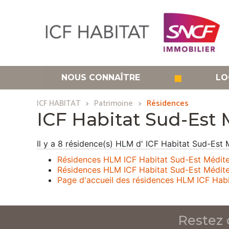
Aller
au
contenu
principal
◼
NOUS CONNAÎTRE
LO
ICF HABITAT
Patrimoine
Résidences
ICF Habitat Sud-Est 
Il y a 8 résidence(s) HLM d' ICF Habitat Sud-Est
Résidences HLM ICF Habitat Sud-Est Méditer
Résidences HLM ICF Habitat Sud-Est Médit
Page d'accueil des résidences HLM ICF Hab
Restez 