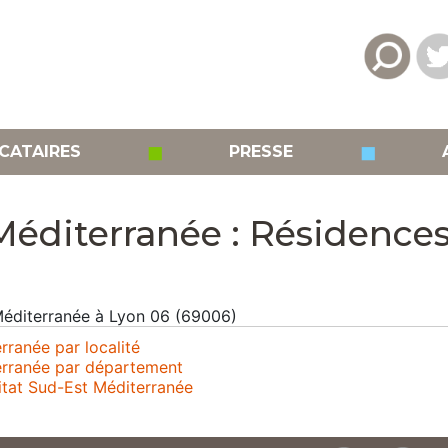
◼
◼
CATAIRES
PRESSE
Méditerranée : Résidence
 Méditerranée à Lyon 06 (69006)
ranée par localité
erranée par département
itat Sud-Est Méditerranée