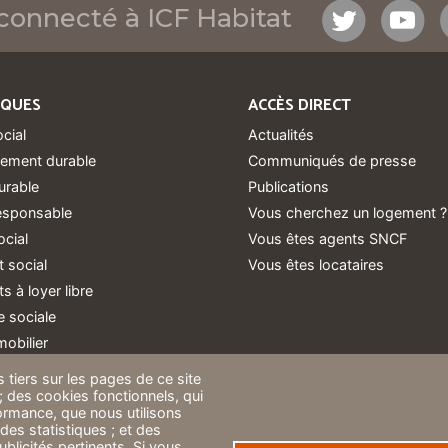
connecté à ICF Habitat
IQUES
ACCÈS DIRECT
ocial
Actualités
ement durable
Communiqués de presse
urable
Publications
responsable
Vous cherchez un logement ?
ocial
Vous êtes agents SNCF
 social
Vous êtes locataires
 à loyer libre
 sociale
obilier
 tiers sur les pages de ce site
 ; des cookies fonctionnels, qui
rformance, que nous utilisons
des statistiques ; et des
blicités pertinents. Si vous