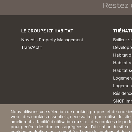
Restez 
LE GROUPE ICF HABITAT
THÉMAT
Novedis Property Management
Bailleur s
Trans'Actif
Développ
Habitat d
Habitat 
Habitat s
Logement
Logements
Résidence
SNCF Imm
Nous utilisons une sélection de cookies propres et de cookies
web : des cookies essentiels, nécessaires pour utiliser le site
améliorent la facilité d'utilisation du site ; des cookies de pe
pour générer des données agrégées sur l'utilisation du site et 
cookies marketing, qui servent à afficher du contenu et des pu