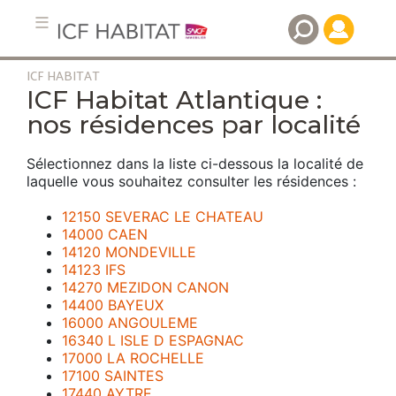
ICF HABITAT
Aller
ICF Habitat Atlantique :
au
nos résidences par localité
contenu
principal
Sélectionnez dans la liste ci-dessous la localité de
laquelle vous souhaitez consulter les résidences :
12150 SEVERAC LE CHATEAU
14000 CAEN
14120 MONDEVILLE
14123 IFS
14270 MEZIDON CANON
14400 BAYEUX
16000 ANGOULEME
16340 L ISLE D ESPAGNAC
17000 LA ROCHELLE
17100 SAINTES
17440 AYTRE