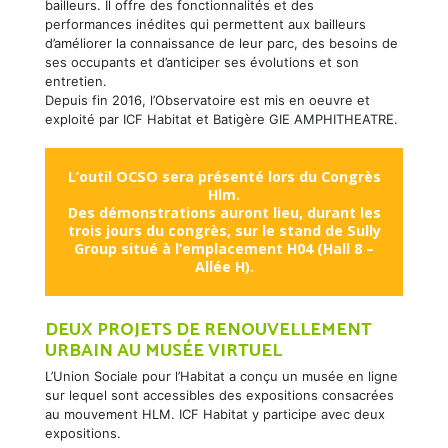
bailleurs. Il offre des fonctionnalités et des
performances inédites qui permettent aux bailleurs
d’améliorer la connaissance de leur parc, des besoins de
ses occupants et d’anticiper ses évolutions et son
entretien.
Depuis fin 2016, l’Observatoire est mis en oeuvre et
exploité par ICF Habitat et Batigère GIE AMPHITHEATRE.
L’outil OCSO sera présenté lors du Congrès
Hlm.
Des démonstrations auront lieu, durant les
trois jours du congrès, sur le stand de Sully
Group situé à l’emplacement H04 (Hall 8 –
Allée H).
DEUX PROJETS DE RENOUVELLEMENT
URBAIN AU MUSÉE VIRTUEL
L’Union Sociale pour l’Habitat a conçu un musée en ligne
sur lequel sont accessibles des expositions consacrées
au mouvement HLM. ICF Habitat y participe avec deux
expositions.