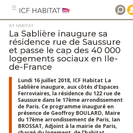
ICF HABITAT
Aller
La Sablière inaugure sa
au
résidence rue de Saussure
contenu
et passe le cap des 40 000
principal
logements sociaux en Ile-
de-France
Lundi 16 juillet 2018, ICF Habitat La
Sablière inaugure, aux côtés d’Espaces
Ferroviaires, la résidence du 122 rue de
Saussure dans le 17ème arrondissement
de Paris. Ce programme inauguré en
présence de Geoffroy BOULARD, Maire
du 17ème arrondissement de Paris, Ian
BROSSAT, Adjoint à la mairie de Paris,
chargé du logement, de l’habitat