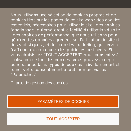
Nous utilisons une sélection de cookies propres et de
cookies tiers sur les pages de ce site web : des cookies
essentiels, nécessaires pour utiliser le site ; des cookies
fonctionnels, qui améliorent la facilité d'utilisation du site
; des cookies de performance, que nous utilisons pour
ICF Habitat
générer des données agrégées sur l'utilisation du site et
24 rue de Paradis
des statistiques ; et des cookies marketing, qui servent
75010 PARIS
à afficher du contenu et des publicités pertinents. Si
vous choisissez "TOUT ACCEPTER", vous consentez à
A propos
l'utilisation de tous les cookies. Vous pouvez accepter
ou refuser certains types de cookies individuellement et
Mentions légales
retirer votre consentement à tout moment via les
"Paramètres".
Politique de protection des données
Charte de gestion des cookies
Éthique et corruption
Charte de gestion des cookies
PARAMÈTRES DE COOKIES
TOUT ACCEPTER