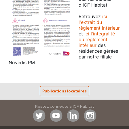
d'ICF Habitat.
Retrouvez
ici
l'extrait du
règlement intérieur
et
ici l'intégralité
du règlement
intérieur
des
résidences gérées
par notre filiale
Novedis PM.
Publications locataires
Restez connecté à ICF Habitat