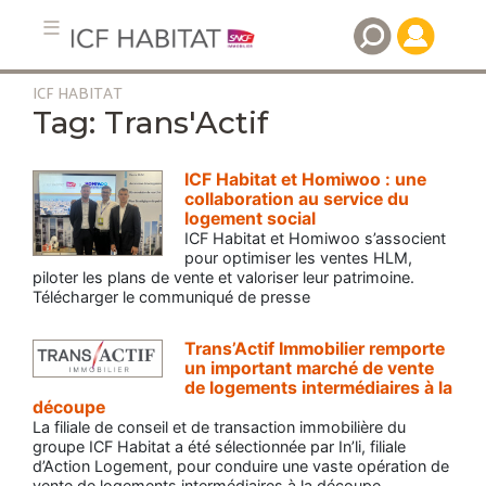
ICF HABITAT
Aller
Trans'Actif
au
contenu
principal
ICF Habitat et Homiwoo : une
collaboration au service du
logement social
ICF Habitat et Homiwoo s’associent
pour optimiser les ventes HLM,
piloter les plans de vente et valoriser leur patrimoine.
Télécharger le communiqué de presse
Trans’Actif Immobilier remporte
un important marché de vente
de logements intermédiaires à la
découpe
La filiale de conseil et de transaction immobilière du
groupe ICF Habitat a été sélectionnée par In’li, filiale
d’Action Logement, pour conduire une vaste opération de
vente de logements intermédiaires à la découpe.