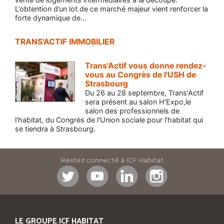
L’obtention d’un lot de ce marché majeur vient renforcer la
forte dynamique de…
TRANS'ACTIF IMMOBILIER
Trans'Actif vous donne rendez-
vous au Congrès de l'USH de
Strasbourg
Du 26 au 28 septembre, Trans'Actif
sera présent au salon H'Expo,le
salon des professionnels de
l'habitat, du Congrès de l'Union sociale pour l'habitat qui
se tiendra à Strasbourg.
Restez connecté à ICF Habitat
LE GROUPE ICF HABITAT