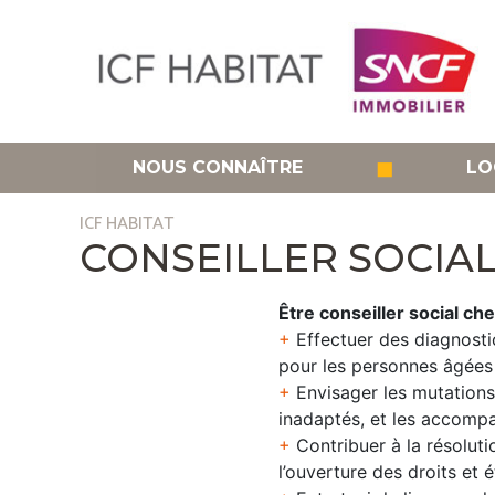
Aller
au
contenu
principal
◼
NOUS CONNAÎTRE
LO
ICF HABITAT
CONSEILLER SOCIA
Ê
tre conseiller social ch
+
Effectuer des diagnosti
pour les personnes âgées 
+
Envisager les mutations 
inadaptés, et les accomp
+
Contribuer à la résoluti
l’ouverture des droits et 