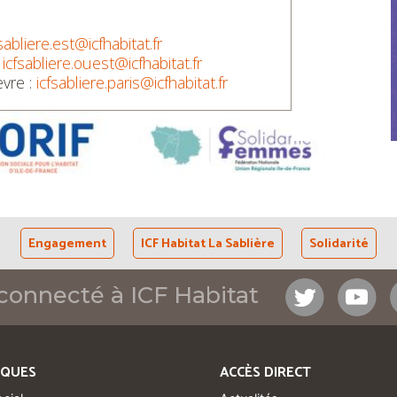
fsabliere.est@icfhabitat.fr
:
icfsabliere.ouest@icfhabitat.fr
èvre :
icfsabliere.paris@icfhabitat.fr
Engagement
ICF Habitat La Sablière
Solidarité
connecté à ICF Habitat
IQUES
ACCÈS DIRECT