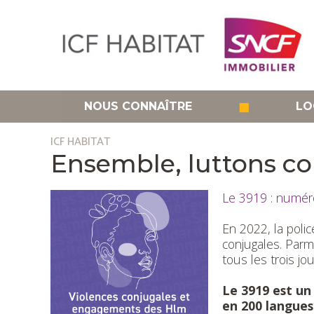
Aller
au
contenu
principal
◼
NOUS CONNAÎTRE
LO
ICF HABITAT
Ensemble, luttons co
Le 3919 : numéro
En 2022, la poli
conjugales. Parm
tous les trois jo
Le 3919 est un
en 200 langues