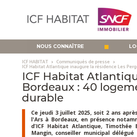
Aller
au
contenu
principal
◼
NOUS CONNAÎTRE
LO
ICF HABITAT
Communiqués de presse
ICF Habitat Atlantique inaugure la résidence Les Perg
ICF Habitat Atlantiqu
Bordeaux : 40 logeme
durable
Ce jeudi 3 juillet 2025, soit 2 ans ap
l'Ars à Bordeaux, en présence notamme
d’ICF Habitat Atlantique, Timothée 
Mangin, conseiller municipal délégué