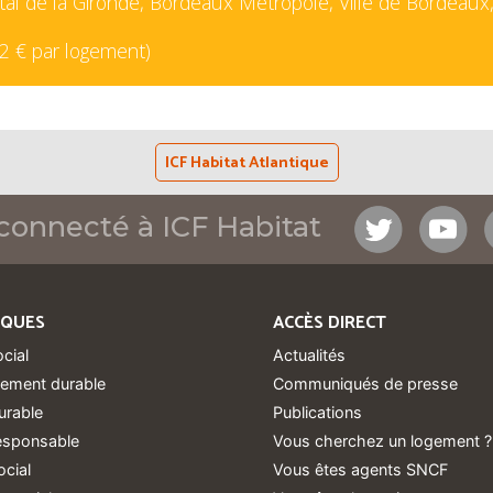
al de la Gironde, Bordeaux Métropole, Ville de Bordeaux
42 € par logement)
ICF Habitat Atlantique
connecté à ICF Habitat
IQUES
ACCÈS DIRECT
ocial
Actualités
ement durable
Communiqués de presse
urable
Publications
responsable
Vous cherchez un logement ?
ocial
Vous êtes agents SNCF