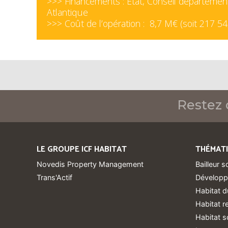
>>> Financements : État, Conseil département
Atlantique
>>> Coût de l’opération : 8,7 M€ (soit 217 5
Restez 
LE GROUPE ICF HABITAT
THÉMAT
Novedis Property Management
Bailleur s
Trans'Actif
Développ
Habitat d
Habitat 
Habitat s