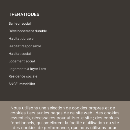
THÉMATIQUES
Bailleur social
Développement durable
Habitat durable
Habitat responsable
Habitat social
Logement social
Logements à loyer libre
Résidence sociale
SNCF Immobilier
Nous utilisons une sélection de cookies propres et de
cookies tiers sur les pages de ce site web : des cookies
essentiels, nécessaires pour utiliser le site ; des cookies
fonctionnels, qui améliorent la facilité d'utilisation du site
; des cookies de performance, que nous utilisons pour
ICF Habitat